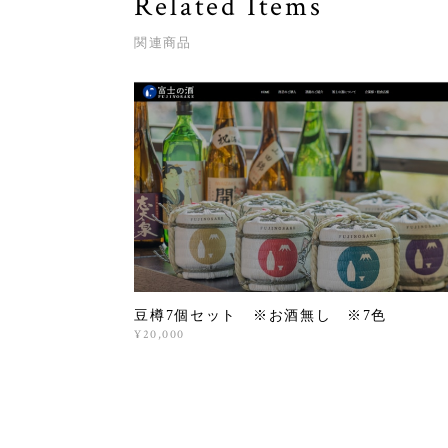
Related Items
関連商品
豆樽7個セット ※お酒無し ※7色
¥20,000