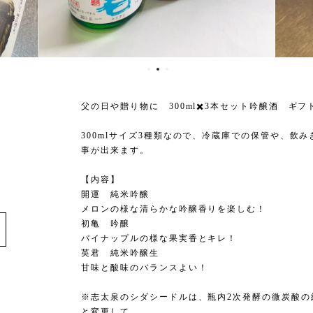
父の日や贈り物に 300ml✖️3本セット吟醸酒 ギフ
300mlサイズ3種類なので、冷蔵庫での保管や、飲
事が出来ます。
【内容】
開運 純米吟醸
メロンの様な清らかな吟醸香りを楽しむ！
初亀 吟醸
パイナップルの様な果実香とキレ！
英君 純米吟醸生
甘味と酸味のバランスよい！
※志太泉のシダシードルは、瓶内2次発酵の微炭酸の
と変更して